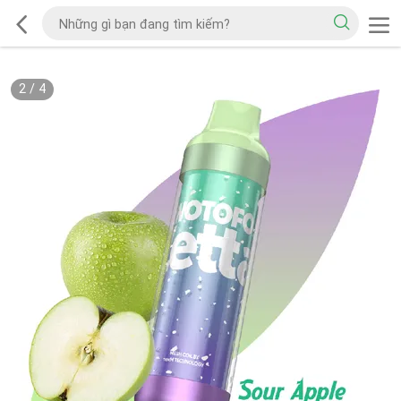
2
/
4