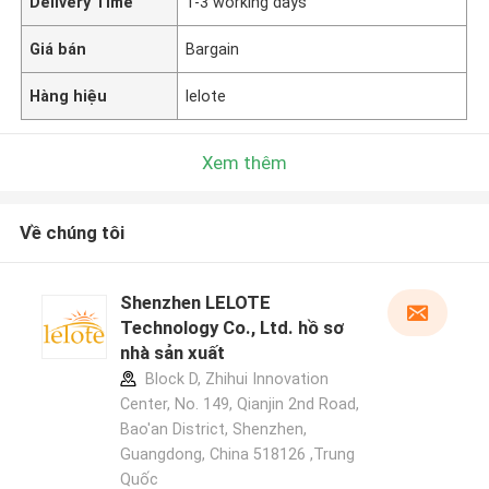
Delivery Time
1-3 working days
Giá bán
Bargain
Hàng hiệu
lelote
Xem thêm
Về chúng tôi
Shenzhen LELOTE
Technology Co., Ltd. hồ sơ
nhà sản xuất
Block D, Zhihui Innovation
Center, No. 149, Qianjin 2nd Road,
Bao'an District, Shenzhen,
Guangdong, China 518126 ,Trung
Quốc