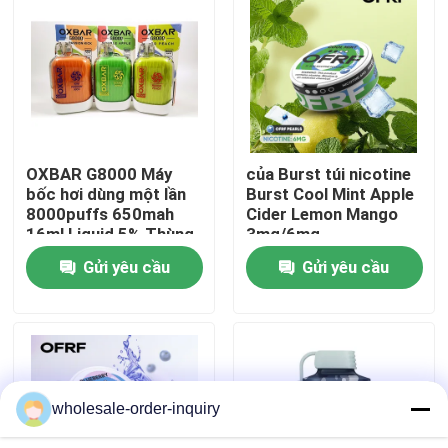
Về chúng tôi
Tham quan nhà máy
OXBAR G8000 Máy
của Burst túi nicotine
Kiểm soát chất lượng
bốc hơi dùng một lần
Burst Cool Mint Apple
8000puffs 650mah
Cider Lemon Mango
16ml Liquid 5% Thùng
3mg/6mg
Liên hệ chúng tôi
dùng một lần
Gửi yêu cầu
Gửi yêu cầu
Yêu cầu báo giá
Pod Vapes có thể nạp lại
wholesale-order-inquiry
Pod Vapes dùng một lần