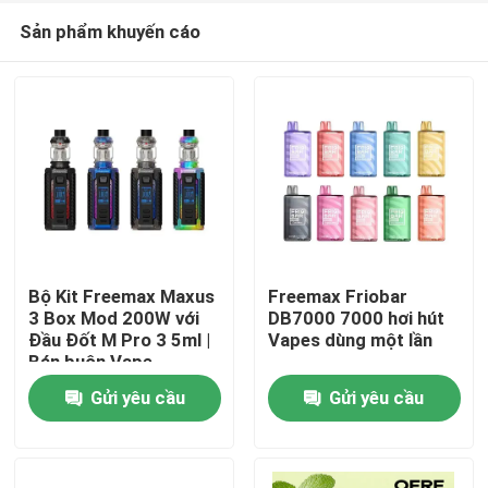
Sản phẩm khuyến cáo
Bộ Kit Freemax Maxus
Freemax Friobar
3 Box Mod 200W với
DB7000 7000 hơi hút
Đầu Đốt M Pro 3 5ml |
Vapes dùng một lần
Trang chủ
Bán buôn Vape
Gửi yêu cầu
Gửi yêu cầu
Các sản phẩm
Video